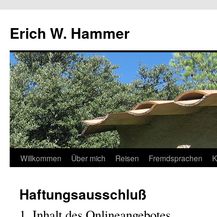
Erich W. Hammer
Zum
Willkommen
Über mich
Reisen
Fremdsprachen
K
Inhalt
Haftungsausschluß
springen
1. Inhalt des Onlineangebotes