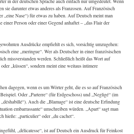
er in der deutschen Sprache auch einfach nur umgedeutet. Wenn
en sie darunter etwas anderes als Franzosen. Auf Französisch
oder „eine Nase“) für etwas zu haben. Auf Deutsch meint man
 einer Person oder einer Gegend anhaftet – „das Flair der
gewohnten Ausdrücke empfiehlt es sich, vorsichtig umzugehen:
ösisch eine „meringue“. Wer als Deutscher in einer französischen
lich missverstanden werden. Schließlich heißt das Wort auf
 oder „küssen“, sondern meint eine weitaus intimere
schen dagegen, wenn es um Wörter geht, die es so auf Französisch
 Beispiel. Oder „Parterre“ (für Erdgeschoss) und „Negligé“ (im
„déshabillé“). Auch die „Blamage“ ist eine deutsche Erfindung
ituation embarrassante“ umschreiben würden. „Apart“ sagt man
h hieße: „particulier“ oder „du cachet“.
gefühl, „délicatesse“, ist auf Deutsch ein Ausdruck für Feinkost