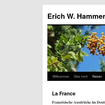
Erich W. Hamme
Willkommen
Über mich
Reisen
Zum
Inhalt
La France
springen
Französische Ausdrücke im Deut