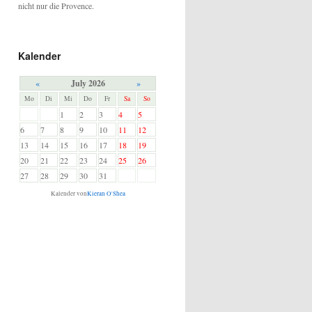
nicht nur die Provence.
Kalender
«
July 2026
»
Mo
Di
Mi
Do
Fr
Sa
So
1
2
3
4
5
6
7
8
9
10
11
12
13
14
15
16
17
18
19
20
21
22
23
24
25
26
27
28
29
30
31
Kalender von
Kieran O'Shea