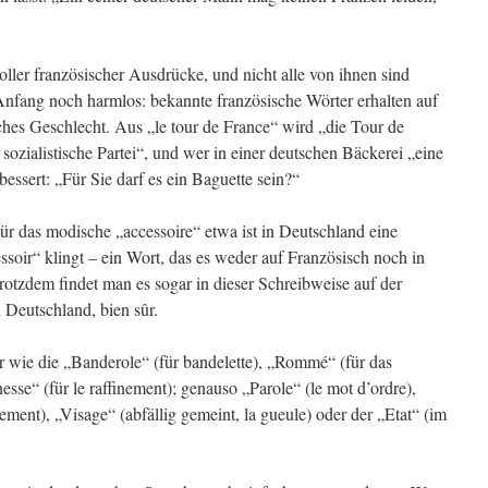
oller französischer Ausdrücke, und nicht alle von ihnen sind
 Anfang noch harmlos: bekannte französische Wörter erhalten auf
hes Geschlecht. Aus „le tour de France“ wird „die Tour de
e sozialistische Partei“, und wer in einer deutschen Bäckerei „eine
bessert: „Für Sie darf es ein Baguette sein?“
Für das modische „accessoire“ etwa ist in Deutschland eine
essoir“ klingt – ein Wort, das es weder auf Französisch noch in
rotzdem findet man es sogar in dieser Schreibweise auf der
 Deutschland, bien sûr.
r wie die „Banderole“ (für bandelette), „Rommé“ (für das
nesse“ (für le raffinement); genauso „Parole“ (le mot d’ordre),
ogement), „Visage“ (abfällig gemeint, la gueule) oder der „Etat“ (im