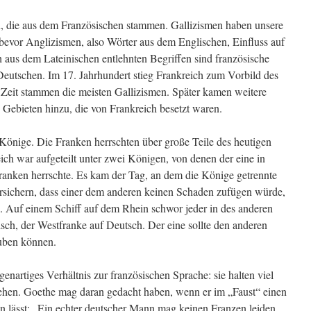
n, die aus dem Französischen stammen. Gallizismen haben unsere
bevor Anglizismen, also Wörter aus dem Englischen, Einfluss auf
aus dem Lateinischen entlehnten Begriffen sind französische
eutschen. Im 17. Jahrhundert stieg Frankreich zum Vorbild des
 Zeit stammen die meisten Gallizismen. Später kamen weitere
 Gebieten hinzu, die von Frankreich besetzt waren.
 Könige. Die Franken herrschten über große Teile des heutigen
ich war aufgeteilt unter zwei Königen, von denen der eine in
ranken herrschte. Es kam der Tag, an dem die Könige getrennte
rsichern, dass einer dem anderen keinen Schaden zufügen würde,
n. Auf einem Schiff auf dem Rhein schwor jeder in des anderen
sch, der Westfranke auf Deutsch. Der eine sollte den anderen
auben können.
enartiges Verhältnis zur französischen Sprache: sie halten viel
stehen. Goethe mag daran gedacht haben, wenn er im „Faust“ einen
n lässt: „Ein echter deutscher Mann mag keinen Franzen leiden,