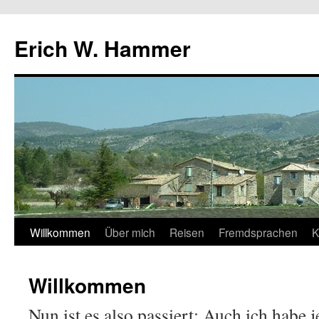
Erich W. Hammer
Zum
Willkommen
Über mich
Reisen
Fremdsprachen
K
Inhalt
Willkommen
springen
Nun ist es also passiert: Auch ich habe j